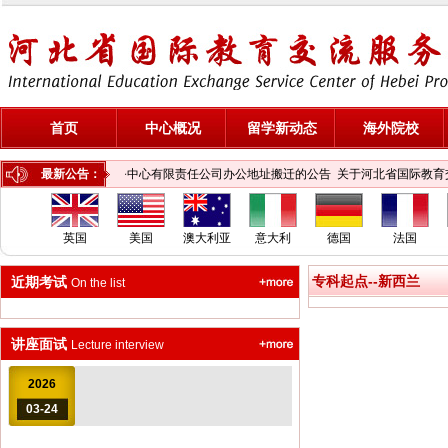
首页
中心概况
留学新动态
海外院校
北省国际教育交流服务中心有限责任公司办公地址搬迁的公告
最新公告：
关于河北省国际教育
英国
美国
澳大利亚
意大利
德国
法国
专科起点--新西兰
近期考试
On the list
讲座面试
Lecture interview
2026
03-24