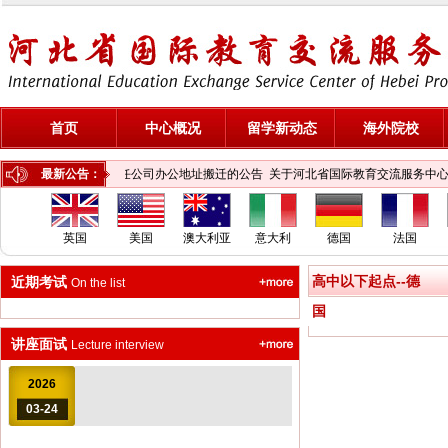
首页
中心概况
留学新动态
海外院校
育交流服务中心有限责任公司办公地址搬迁的公告
最新公告：
关于河北省国际教育交流服务中心
英国
美国
澳大利亚
意大利
德国
法国
高中以下起点--德
近期考试
On the list
国
讲座面试
Lecture interview
2026
03-24